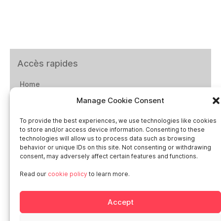
Accès rapides
Home
Manage Cookie Consent
Social networks
To provide the best experiences, we use technologies like cookies
to store and/or access device information. Consenting to these
technologies will allow us to process data such as browsing
behavior or unique IDs on this site. Not consenting or withdrawing
consent, may adversely affect certain features and functions.
Smart in Europe
Read our
cookie policy
to learn more.
Deutschland
Accept
Italia
Österreich