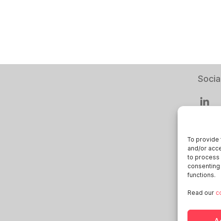
Socia
To provide 
and/or acce
Smart
to process 
consenting 
Deuts
functions.
Italia
Read our
c
Öster
Sveri
A