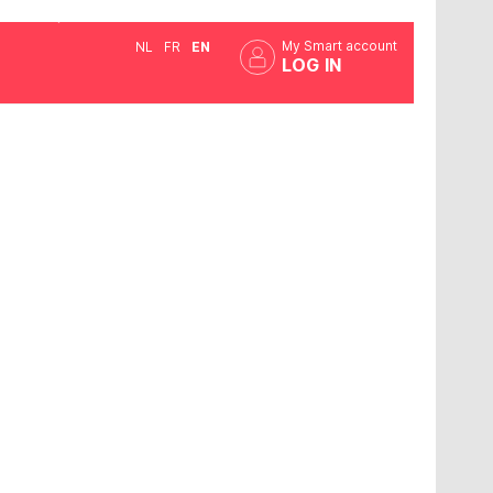
My Smart account
NL
FR
EN
LOG IN