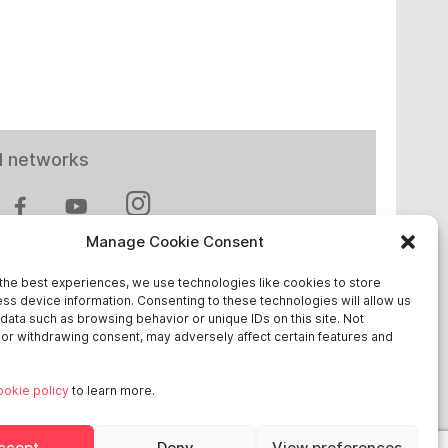
l networks
Manage Cookie Consent
the best experiences, we use technologies like cookies to store
ss device information. Consenting to these technologies will allow us
 in Europe
data such as browsing behavior or unique IDs on this site. Not
or withdrawing consent, may adversely affect certain features and
chland
ookie policy
to learn more.
reich
ge
ccept
Deny
View preferences