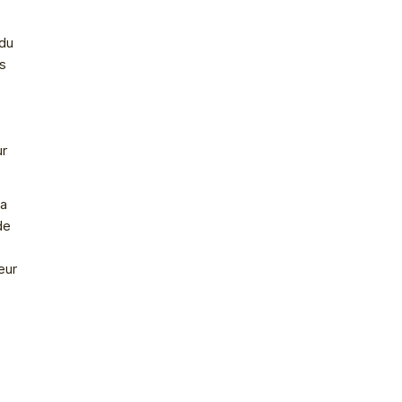
 du
s
ur
la
de
eur