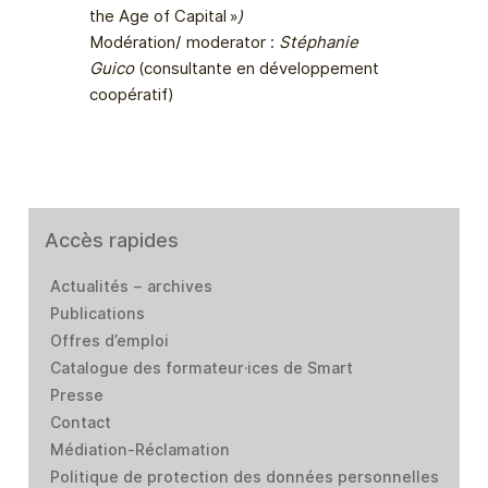
the Age of Capital »
)
Modération/ moderator :
Stéphanie
Guico
(consultante en développement
coopératif)
Accès rapides
Actualités – archives
Publications
Offres d’emploi
Catalogue des formateur·ices de Smart
Presse
Contact
Médiation-Réclamation
Politique de protection des données personnelles