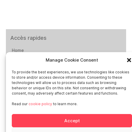
Accès rapides
Home
Manage Cookie Consent
Social networks
To provide the best experiences, we use technologies like cookies
to store and/or access device information. Consenting to these
technologies will allow us to process data such as browsing
behavior or unique IDs on this site. Not consenting or withdrawing
consent, may adversely affect certain features and functions.
Smart in Europe
Read our
cookie policy
to learn more.
Deutschland
Accept
Italia
Österreich