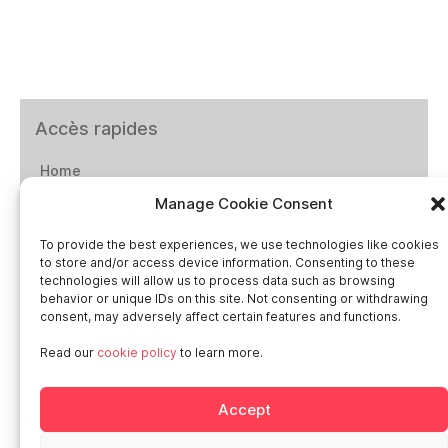
Accès rapides
Home
Manage Cookie Consent
Social networks
To provide the best experiences, we use technologies like cookies
to store and/or access device information. Consenting to these
technologies will allow us to process data such as browsing
behavior or unique IDs on this site. Not consenting or withdrawing
consent, may adversely affect certain features and functions.
Smart in Europe
Read our
cookie policy
to learn more.
Deutschland
Accept
Italia
Österreich